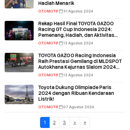
Hadiah Menarik
OTOMOTIF
31 Agustus 2024
Rekap Hasil Final TOYOTA GAZOO
Racing GT Cup Indonesia 2024:
Pemenang, Hadiah, dan Aktivitas
Seru di GR Garage Jakarta
OTOMOTIF
13 Agustus 2024
TOYOTA GAZOO Racing Indonesia
Raih Prestasi Gemilang di MLDSPOT
Autokhana Kejurnas Slalom 2024
Seri ke-3
OTOMOTIF
13 Agustus 2024
Toyota Dukung Olimpiade Paris
2024 dengan Ribuan Kendaraan
Listrik!
OTOMOTIF
07 Agustus 2024
1
(current)
2
3
>
»