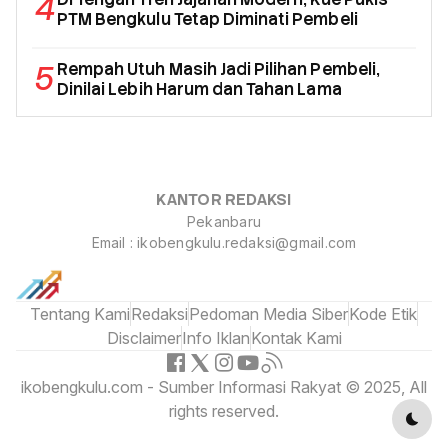
4
PTM Bengkulu Tetap Diminati Pembeli
5
Rempah Utuh Masih Jadi Pilihan Pembeli,
Dinilai Lebih Harum dan Tahan Lama
KANTOR REDAKSI
Pekanbaru
Email : ikobengkulu.redaksi@gmail.com
Tentang Kami
Redaksi
Pedoman Media Siber
Kode Etik
Disclaimer
Info Iklan
Kontak Kami
ikobengkulu.com - Sumber Informasi Rakyat © 2025, All
rights reserved.
Dark