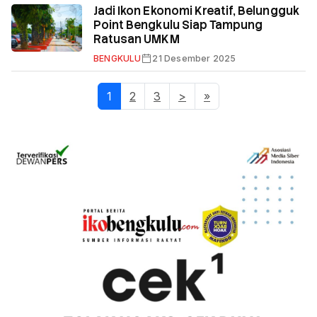
Jadi Ikon Ekonomi Kreatif, Belungguk
Point Bengkulu Siap Tampung
Ratusan UMKM
BENGKULU
21 Desember 2025
1
(current)
2
3
>
»