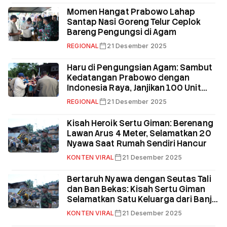
Momen Hangat Prabowo Lahap
Santap Nasi Goreng Telur Ceplok
Bareng Pengungsi di Agam
REGIONAL
21 Desember 2025
Haru di Pengungsian Agam: Sambut
Kedatangan Prabowo dengan
Indonesia Raya, Janjikan 100 Unit
Huntara
REGIONAL
21 Desember 2025
Kisah Heroik Sertu Giman: Berenang
Lawan Arus 4 Meter, Selamatkan 20
Nyawa Saat Rumah Sendiri Hancur
KONTEN VIRAL
21 Desember 2025
Bertaruh Nyawa dengan Seutas Tali
dan Ban Bekas: Kisah Sertu Giman
Selamatkan Satu Keluarga dari Banjir
Tamiang
KONTEN VIRAL
21 Desember 2025