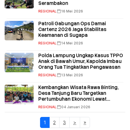
Serambakon
REGIONAL
16 Mei 2026
Patroli Gabungan Ops Damai
Cartenz 2026 Jaga Stabilitas
Keamanan di Sugapa
REGIONAL
14 Mei 2026
Polda Lampung Ungkap Kasus TPPO
Anak di Bawah Umur, Kapolda Imbau
Orang Tua Tingkatkan Pengawasan
REGIONAL
13 Mei 2026
Kembangkan Wisata Rawa Binting,
Desa Tanjung Baru Targetkan
Pertumbuhan Ekonomi Lewat
Kesenian Daerah
REGIONAL
04 Januari 2026
1
(current)
2
3
>
»