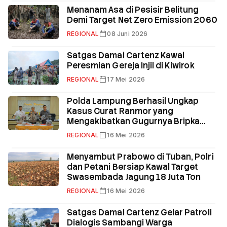
Menanam Asa di Pesisir Belitung
Demi Target Net Zero Emission 2060
REGIONAL
08 Juni 2026
Satgas Damai Cartenz Kawal
Peresmian Gereja Injil di Kiwirok
REGIONAL
17 Mei 2026
Polda Lampung Berhasil Ungkap
Kasus Curat Ranmor yang
Mengakibatkan Gugurnya Bripka
(Anumerta) Arya Supena
REGIONAL
16 Mei 2026
Menyambut Prabowo di Tuban, Polri
dan Petani Bersiap Kawal Target
Swasembada Jagung 18 Juta Ton
REGIONAL
16 Mei 2026
Satgas Damai Cartenz Gelar Patroli
Dialogis Sambangi Warga