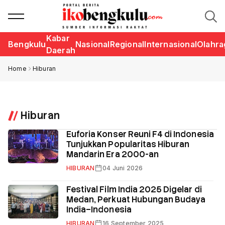
Kabar
Bengkulu
Nasional
Regional
Internasional
Olahra
Daerah
Home
Hiburan
Hiburan
Euforia Konser Reuni F4 di Indonesia
Tunjukkan Popularitas Hiburan
Mandarin Era 2000-an
HIBURAN
04 Juni 2026
Festival Film India 2025 Digelar di
Medan, Perkuat Hubungan Budaya
India–Indonesia
HIBURAN
16 September 2025