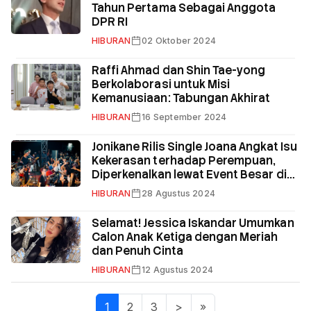
Tahun Pertama Sebagai Anggota
DPR RI
HIBURAN
02 Oktober 2024
Raffi Ahmad dan Shin Tae-yong
Berkolaborasi untuk Misi
Kemanusiaan: Tabungan Akhirat
HIBURAN
16 September 2024
Jonikane Rilis Single Joana Angkat Isu
Kekerasan terhadap Perempuan,
Diperkenalkan lewat Event Besar di
Bengkulu
HIBURAN
28 Agustus 2024
Selamat! Jessica Iskandar Umumkan
Calon Anak Ketiga dengan Meriah
dan Penuh Cinta
HIBURAN
12 Agustus 2024
1
(current)
2
3
>
»