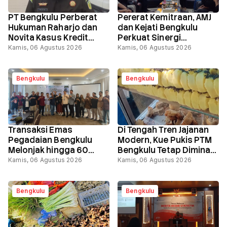
PT Bengkulu Perberat
Pererat Kemitraan, AMJ
Hukuman Raharjo dan
dan Kejati Bengkulu
Novita Kasus Kredit
Perkuat Sinergi
Bank Raya, Vonis Naik,
Keterbukaan Informasi
Kamis, 06 Agustus 2026
Kamis, 06 Agustus 2026
Uang Pengganti Total
Publik
Rp58,8 Miliar
Bengkulu
Bengkulu
Transaksi Emas
Di Tengah Tren Jajanan
Pegadaian Bengkulu
Modern, Kue Pukis PTM
Melonjak hingga 60
Bengkulu Tetap Diminati
Persen, Masyarakat
Pembeli
Kamis, 06 Agustus 2026
Kamis, 06 Agustus 2026
Semakin Gencar
Berinvestasi
Bengkulu
Bengkulu