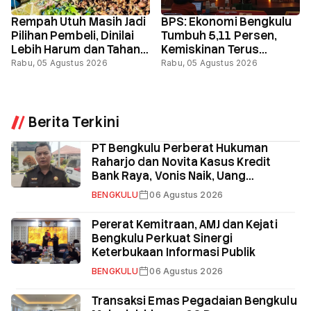
Rempah Utuh Masih Jadi
BPS: Ekonomi Bengkulu
Pilihan Pembeli, Dinilai
Tumbuh 5,11 Persen,
Lebih Harum dan Tahan
Kemiskinan Terus
Lama
Menurun
Rabu, 05 Agustus 2026
Rabu, 05 Agustus 2026
Berita Terkini
PT Bengkulu Perberat Hukuman
Raharjo dan Novita Kasus Kredit
Bank Raya, Vonis Naik, Uang
Pengganti Total Rp58,8 Miliar
BENGKULU
06 Agustus 2026
Pererat Kemitraan, AMJ dan Kejati
Bengkulu Perkuat Sinergi
Keterbukaan Informasi Publik
BENGKULU
06 Agustus 2026
Transaksi Emas Pegadaian Bengkulu