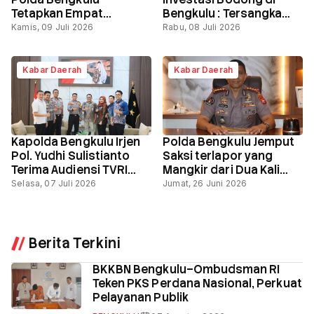
Tetapkan Empat
Bengkulu : Tersangka
Tersangka Baru dalam
ditahan kerugian korban
Kamis, 09 Juli 2026
Rabu, 08 Juli 2026
Kasus Gratifikasi PHL
capai rp 5.6 miliar
Perumda Tirta Hidayah
Jilid II
Kabar Daerah
Kabar Daerah
Kapolda Bengkulu Irjen
Polda Bengkulu Jemput
Pol. Yudhi Sulistianto
Saksi terlapor yang
Terima Audiensi TVRI
Mangkir dari Dua Kali
Perwakilan Bengkulu
Panggilan Penyidik
Selasa, 07 Juli 2026
Jumat, 26 Juni 2026
Berita Terkini
BKKBN Bengkulu–Ombudsman RI
Teken PKS Perdana Nasional, Perkuat
Pelayanan Publik