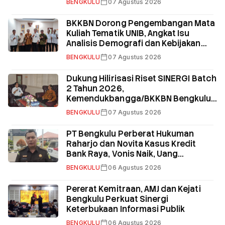
BENGKULU
07 Agustus 2026
BKKBN Dorong Pengembangan Mata
Kuliah Tematik UNIB, Angkat Isu
Analisis Demografi dan Kebijakan
Kependudukan
BENGKULU
07 Agustus 2026
Dukung Hilirisasi Riset SINERGI Batch
2 Tahun 2026,
Kemendukbangga/BKKBN Bengkulu
Gandeng UNIB
BENGKULU
07 Agustus 2026
PT Bengkulu Perberat Hukuman
Raharjo dan Novita Kasus Kredit
Bank Raya, Vonis Naik, Uang
Pengganti Total Rp58,8 Miliar
BENGKULU
06 Agustus 2026
Pererat Kemitraan, AMJ dan Kejati
Bengkulu Perkuat Sinergi
Keterbukaan Informasi Publik
BENGKULU
06 Agustus 2026