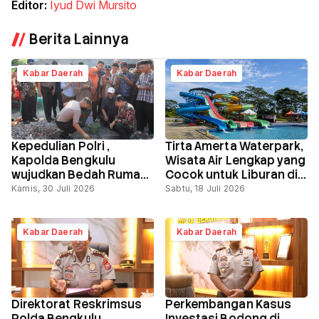
Editor:
Iyud Dwi Mursito
Berita Lainnya
Kabar Daerah
Kabar Daerah
Kepedulian Polri ,
Tirta Amerta Waterpark,
Kapolda Bengkulu
Wisata Air Lengkap yang
wujudkan Bedah Rumah
Cocok untuk Liburan di
Korban Kebakaran,
Bengkulu
Kamis, 30 Juli 2026
Sabtu, 18 Juli 2026
Tebar Harapan Baru
Kabar Daerah
Kabar Daerah
Direktorat Reskrimsus
Perkembangan Kasus
Polda Bengkulu
Investasi Bodong di