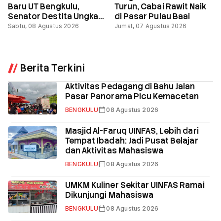
Baru UT Bengkulu,
Turun, Cabai Rawit Naik
Senator Destita Ungkap
di Pasar Pulau Baai
Langkah Kecil Hari Ini
Sabtu, 08 Agustus 2026
Jumat, 07 Agustus 2026
Menentukan Masa
Depan
Berita Terkini
Aktivitas Pedagang di Bahu Jalan
Pasar Panorama Picu Kemacetan
BENGKULU
08 Agustus 2026
Masjid Al-Faruq UINFAS, Lebih dari
Tempat Ibadah: Jadi Pusat Belajar
dan Aktivitas Mahasiswa
BENGKULU
08 Agustus 2026
UMKM Kuliner Sekitar UINFAS Ramai
Dikunjungi Mahasiswa
BENGKULU
08 Agustus 2026