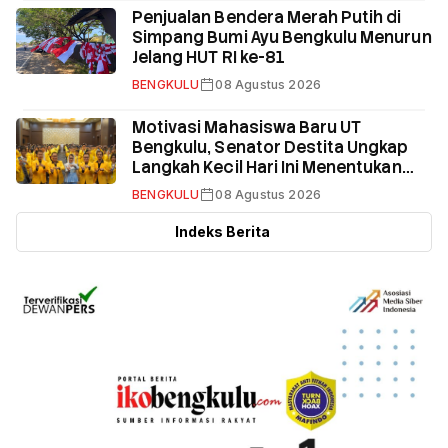
Penjualan Bendera Merah Putih di
Simpang Bumi Ayu Bengkulu Menurun
Jelang HUT RI ke-81
BENGKULU
08 Agustus 2026
Motivasi Mahasiswa Baru UT
Bengkulu, Senator Destita Ungkap
Langkah Kecil Hari Ini Menentukan
Masa Depan
BENGKULU
08 Agustus 2026
Indeks Berita