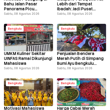
Bahu Jalan Pasar
Lebih dari Tempat
Panorama Picu
Ibadah: Jadi Pusat
Kemacetan
Belajar dan Aktivitas
Sabtu, 08 Agustus 2026
Sabtu, 08 Agustus 2026
Mahasiswa
Bengkulu
Bengkulu
UMKM Kuliner Sekitar
Penjualan Bendera
UINFAS Ramai Dikunjungi
Merah Putih di Simpang
Mahasiswa
Bumi Ayu Bengkulu
Menurun Jelang HUT RI
Sabtu, 08 Agustus 2026
Sabtu, 08 Agustus 2026
ke-81
Bengkulu
Bengkulu
Motivasi Mahasiswa
Harga Cabai Merah