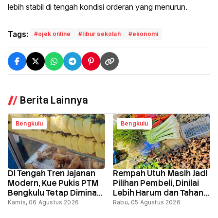
lebih stabil di tengah kondisi orderan yang menurun.
Tags:
#ojek online
#libur sekolah
#ekonomi
Berita Lainnya
Bengkulu
Bengkulu
Di Tengah Tren Jajanan
Rempah Utuh Masih Jadi
Modern, Kue Pukis PTM
Pilihan Pembeli, Dinilai
Bengkulu Tetap Diminati
Lebih Harum dan Tahan
Pembeli
Lama
Kamis, 06 Agustus 2026
Rabu, 05 Agustus 2026