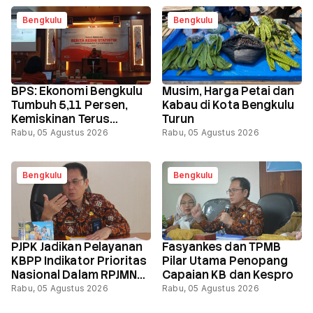
Bengkulu
Bengkulu
BPS: Ekonomi Bengkulu
Musim, Harga Petai dan
Tumbuh 5,11 Persen,
Kabau di Kota Bengkulu
Kemiskinan Terus
Turun
Menurun
Rabu, 05 Agustus 2026
Rabu, 05 Agustus 2026
Bengkulu
Bengkulu
PJPK Jadikan Pelayanan
Fasyankes dan TPMB
KBPP Indikator Prioritas
Pilar Utama Penopang
Nasional Dalam RPJMN
Capaian KB dan Kespro
2025 – 2029
Rabu, 05 Agustus 2026
Rabu, 05 Agustus 2026