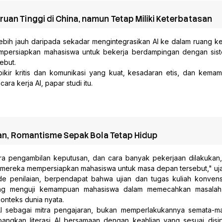
uan Tinggi di China, namun Tetap Miliki Keterbatasan
h lebih jauh daripada sekadar mengintegrasikan AI ke dalam ruang k
mempersiapkan mahasiswa untuk bekerja berdampingan dengan sist
ebut.
ikir kritis dan komunikasi yang kuat, kesadaran etis, dan kemam
a kerja AI, papar studi itu.

kkan, Romantisme Sepak Bola Tetap Hidup
a pengambilan keputusan, dan cara banyak pekerjaan dilakukan, u
mereka mempersiapkan mahasiswa untuk masa depan tersebut," uj
e penilaian, berpendapat bahwa ujian dan tugas kuliah konvensi
 yang menguji kemampuan mahasiswa dalam memecahkan masalah 
onteks dunia nyata.
 AI sebagai mitra pengajaran, bukan memperlakukannya semata-ma
an literasi AI bersamaan dengan keahlian yang sesuai disipli