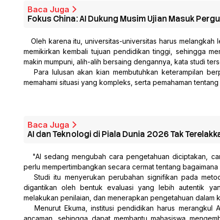
Baca Juga
Fokus China: AI Dukung Musim Ujian Masuk Pergur
   Oleh karena itu, universitas-universitas harus melangka
memikirkan kembali tujuan pendidikan tinggi, sehingga 
makin mumpuni, alih-alih bersaing dengannya, kata studi ters
   Para lulusan akan kian membutuhkan keterampilan berp
memahami situasi yang kompleks, serta pemahaman tentang car
Baca Juga
AI dan Teknologi di Piala Dunia 2026 Tak Terela
   "AI sedang mengubah cara pengetahuan diciptakan, car
perlu mempertimbangkan secara cermat tentang bagaimana 
   Studi itu menyerukan perubahan signifikan pada metod
digantikan oleh bentuk evaluasi yang lebih autentik
melakukan penilaian, dan menerapkan pengetahuan dalam k
   Menurut Ekuma, institusi pendidikan harus merangkul
ancaman, sehingga dapat membantu mahasiswa mengembangk