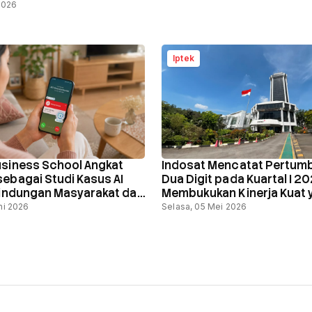
 2026
Iptek
siness School Angkat
Indosat Mencatat Pertum
ebagai Studi Kasus AI
Dua Digit pada Kuartal I 20
lindungan Masyarakat dari
Membukukan Kinerja Kuat 
Spam Digital
Dipercepat oleh Hyper-
ni 2026
Selasa, 05 Mei 2026
Personalization Berbasis A