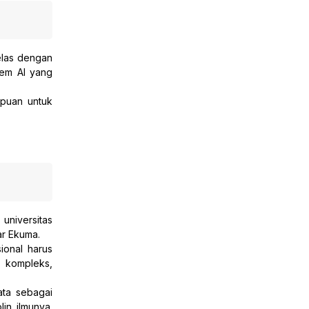
elas dengan 
em AI yang 
puan untuk 
niversitas 
ar Ekuma.
onal harus 
kompleks, 
ta sebagai 
n ilmunya. 