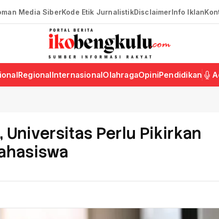
oman Media Siber
Kode Etik Jurnalistik
Disclaimer
Info Iklan
Kon
ional
Regional
Internasional
Olahraga
Opini
Pendidikan
A
, Universitas Perlu Pikirkan
Mahasiswa