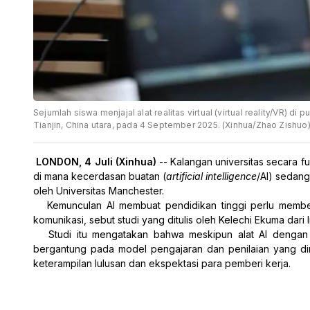
Sejumlah siswa menjajal alat realitas virtual (virtual reality/VR) d
Tianjin, China utara, pada 4 September 2025. (Xinhua/Zhao Zishuo
LONDON, 4 Juli (Xinhua) 
-- Kalangan universitas secara 
di mana kecerdasan buatan (
artificial intelligence
/AI) sedang
oleh Universitas Manchester.
   Kemunculan AI membuat pendidikan tinggi perlu memberi
komunikasi, sebut studi yang ditulis oleh Kelechi Ekuma dari
   Studi itu mengatakan bahwa meskipun alat AI dengan 
bergantung pada model pengajaran dan penilaian yang dir
keterampilan lulusan dan ekspektasi para pemberi kerja.  
