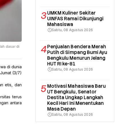
3
UMKM Kuliner Sekitar
UINFAS Ramai Dikunjungi
Mahasiswa
Sabtu, 08 Agustus 2026
4
Penjualan Bendera Merah
lah dasar di
Putih di Simpang Bumi Ayu
Bengkulu Menurun Jelang
HUT RI ke-81
wa di dunia 
Sabtu, 08 Agustus 2026
Jumat (3/7) 
 etis, dan 
5
Motivasi Mahasiswa Baru
UT Bengkulu, Senator
itas terus 
Destita Ungkap Langkah
gan antara 
Kecil Hari Ini Menentukan
Masa Depan
Sabtu, 08 Agustus 2026