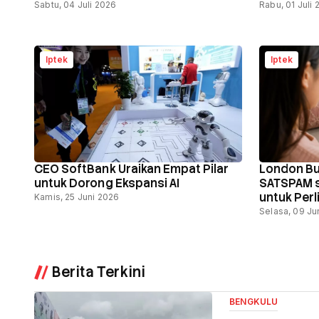
Sabtu, 04 Juli 2026
Rabu, 01 Juli
Iptek
Iptek
CEO SoftBank Uraikan Empat Pilar
London Bu
untuk Dorong Ekspansi AI
SATSPAM s
untuk Per
Kamis, 25 Juni 2026
Scam dan 
Selasa, 09 Ju
Berita Terkini
BENGKULU