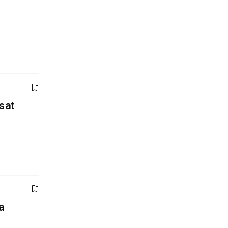
sat
a