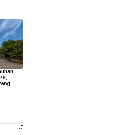
buhan
26,
yang
I