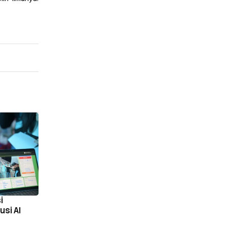
i
si AI