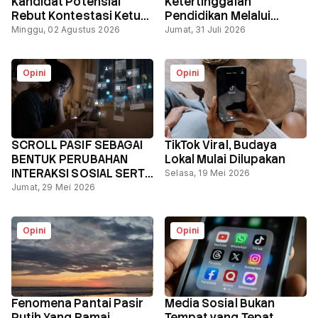
Kandidat Potensial
Ketertinggalan
Rebut Kontestasi Ketua
Pendidikan Melalui
Umum PBNU
Sekolah Nasional
Minggu, 02 Agustus 2026
Jumat, 31 Juli 2026
Terintegrasi
Opini
Opini
SCROLL PASIF SEBAGAI
TikTok Viral, Budaya
BENTUK PERUBAHAN
Lokal Mulai Dilupakan
INTERAKSI SOSIAL SERTA
Selasa, 19 Mei 2026
DAMPAKNYA TERHADAP
Jumat, 29 Mei 2026
KESEPIAN DIGITAL
Opini
Opini
Fenomena Pantai Pasir
Media Sosial Bukan
Putih Yang Ramai
Tempat yang Tepat