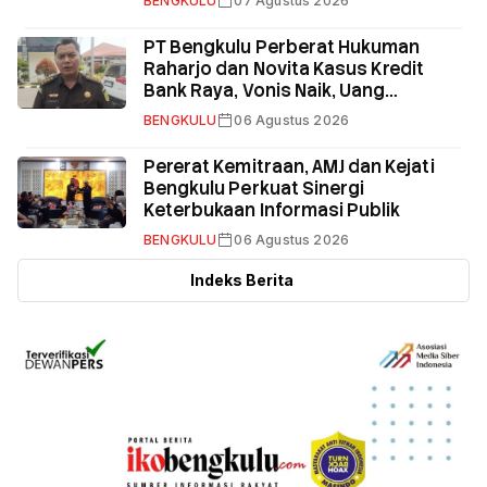
BENGKULU
07 Agustus 2026
PT Bengkulu Perberat Hukuman
Raharjo dan Novita Kasus Kredit
Bank Raya, Vonis Naik, Uang
Pengganti Total Rp58,8 Miliar
BENGKULU
06 Agustus 2026
Pererat Kemitraan, AMJ dan Kejati
Bengkulu Perkuat Sinergi
Keterbukaan Informasi Publik
BENGKULU
06 Agustus 2026
Indeks Berita