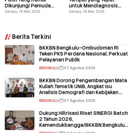
Dikunjungi Pemuda
untuk Mendiagnosis
Bengkulu
Kesehatan Mental
Selasa, 19 Mei 2026
Selasa, 19 Mei 2026
Berita Terkini
BKKBN Bengkulu–Ombudsman RI
Teken PKS Perdana Nasional, Perkuat
Pelayanan Publik
BENGKULU
07 Agustus 2026
BKKBN Dorong Pengembangan Mata
Kuliah Tematik UNIB, Angkat Isu
Analisis Demografi dan Kebijakan
Kependudukan
BENGKULU
07 Agustus 2026
Dukung Hilirisasi Riset SINERGI Batch
2 Tahun 2026,
Kemendukbangga/BKKBN Bengkulu
Gandeng UNIB