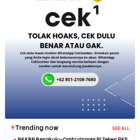
Trending now
SEE ALL
BKKBN Bengkulu–Ombudsman RI Teken PKS