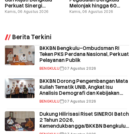
Perkuat Sinergi
Melonjak hingga 60
Keterbukaan Informasi
Persen, Masyarakat
Kamis, 06 Agustus 2026
Kamis, 06 Agustus 2026
Publik
Semakin Gencar
Berinvestasi
Berita Terkini
BKKBN Bengkulu–Ombudsman RI
Teken PKS Perdana Nasional, Perkuat
Pelayanan Publik
BENGKULU
07 Agustus 2026
BKKBN Dorong Pengembangan Mata
Kuliah Tematik UNIB, Angkat Isu
Analisis Demografi dan Kebijakan
Kependudukan
BENGKULU
07 Agustus 2026
Dukung Hilirisasi Riset SINERGI Batch
2 Tahun 2026,
Kemendukbangga/BKKBN Bengkulu
Gandeng UNIB