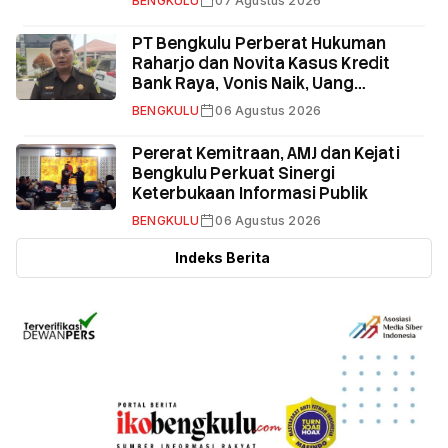
BENGKULU
07 Agustus 2026
PT Bengkulu Perberat Hukuman
Raharjo dan Novita Kasus Kredit
Bank Raya, Vonis Naik, Uang
Pengganti Total Rp58,8 Miliar
BENGKULU
06 Agustus 2026
Pererat Kemitraan, AMJ dan Kejati
Bengkulu Perkuat Sinergi
Keterbukaan Informasi Publik
BENGKULU
06 Agustus 2026
Indeks Berita