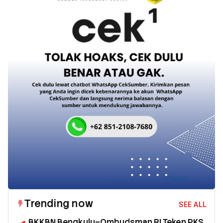
Trending now
SEE ALL
BKKBN Bengkulu–Ombudsman RI Teken PKS