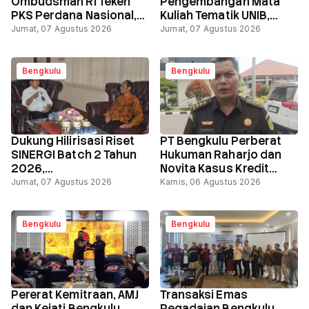
Ombudsman RI Teken
Pengembangan Mata
PKS Perdana Nasional,
Kuliah Tematik UNIB,
Perkuat Pelayanan
Angkat Isu Analisis
Jumat, 07 Agustus 2026
Jumat, 07 Agustus 2026
Publik
Demografi dan
Kebijakan
Kependudukan
Bengkulu
Bengkulu
Dukung Hilirisasi Riset
PT Bengkulu Perberat
SINERGI Batch 2 Tahun
Hukuman Raharjo dan
2026,
Novita Kasus Kredit
Kemendukbangga/BKKBN
Bank Raya, Vonis Naik,
Jumat, 07 Agustus 2026
Kamis, 06 Agustus 2026
Bengkulu Gandeng UNIB
Uang Pengganti Total
Rp58,8 Miliar
Bengkulu
Bengkulu
Pererat Kemitraan, AMJ
Transaksi Emas
dan Kejati Bengkulu
Pegadaian Bengkulu